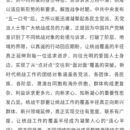
见，对不同对象的身份特征、思想诉求分辨不清，则难
以适应新形势的新要求。解放战争时期，中共中央发布
“五一口号”后，之所以能迅速凝聚起各民主党派、无党
派人士等广大统战成员的力量，正是因为中国共产党精
准识别了不同统战对象的处境与诉求，打破了阶层、地
域的界限，以真诚的行动回应期盼，让统战覆盖的半径
真正延伸到每一位追求进步、向往光明的爱国人士身
边，实现了从“点对点”交往到“面对面”覆盖的突破。新
时代统战工作的团结对象涵盖各党派、各团体、各民
族、各阶层、港澳台同胞和海外侨胞，群体构成更复
杂、利益诉求更多元，向新求心、知新凝心的重要性愈
发凸显。统战干部要让统战工作的覆盖半径真正向新兴
群体、新兴领域延伸，真正实现交往有宽度、联系有广
度，让统战工作的覆盖半径成为凝聚人心的“连心半