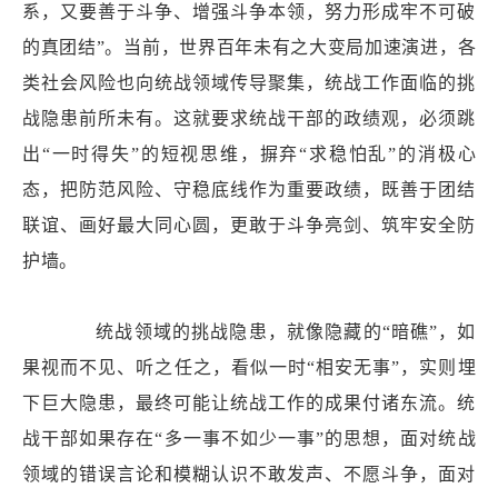
系，又要善于斗争、增强斗争本领，努力形成牢不可破
的真团结”。当前，世界百年未有之大变局加速演进，各
类社会风险也向统战领域传导聚集，统战工作面临的挑
战隐患前所未有。这就要求统战干部的政绩观，必须跳
出“一时得失”的短视思维，摒弃“求稳怕乱”的消极心
态，把防范风险、守稳底线作为重要政绩，既善于团结
联谊、画好最大同心圆，更敢于斗争亮剑、筑牢安全防
护墙。
统战领域的挑战隐患，就像隐藏的“暗礁”，如
果视而不见、听之任之，看似一时“相安无事”，实则埋
下巨大隐患，最终可能让统战工作的成果付诸东流。统
战干部如果存在“多一事不如少一事”的思想，面对统战
领域的错误言论和模糊认识不敢发声、不愿斗争，面对