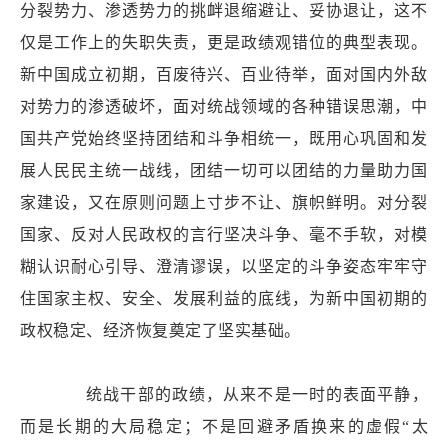
分裂势力、渗透势力的挑衅退缩避让、妥协退让，这不
仅是工作上的失职失责，更是政绩观错位的典型表现。
新中国成立初期，百废待兴、百业待举，面对国内外敌
对势力的渗透破坏，面对统战领域的各种错误思潮，中
国共产党始终坚持团结和斗争相统一，既用心巩固和发
展人民民主统一战线，团结一切可以团结的力量助力国
家建设，又在原则问题上寸步不让、旗帜鲜明。对分裂
国家、反对人民政权的言行坚决斗争、毫不手软，对模
糊认识耐心引导、澄清谬误，以坚定的斗争姿态牢牢守
住国家主权、安全、发展利益的底线，为新中国初期的
政权稳定、经济恢复奠定了坚实基础。
统战干部的政绩，从来不是一时的表面平静，
而是长期的大局稳定；不是回避矛盾换来的虚假“太